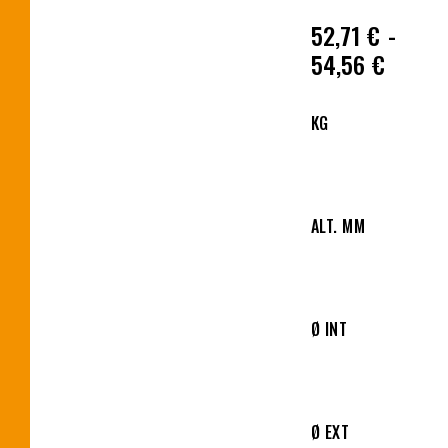
52,71
€
-
54,56
€
KG
ALT. MM
Ø INT
Ø EXT